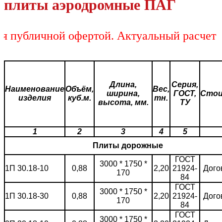
плиты аэродромные ПАГ
убличной офертой. Актуальный расчет сто
Длина,
Серия,
Наименование
Объём,
Вес,
ширина,
ГОСТ,
Сто
изделия
куб.м.
тн.
высота, мм.
ТУ
1
2
3
4
5
Плиты дорожные
ГОСТ
3000 * 1750 *
1П 30.18-10
0,88
2,20
21924-
Дого
170
84
ГОСТ
3000 * 1750 *
1П 30.18-30
0,88
2,20
21924-
Дого
170
84
ГОСТ
3000 * 1750 *