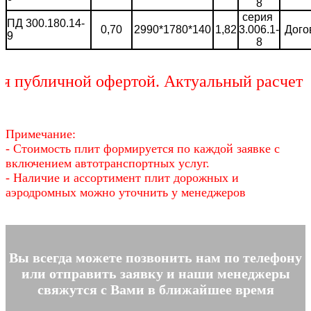
8
серия
ПД 300.180.14-
0,70
2990*1780*140
1,82
3.006.1-
Дого
9
8
убличной офертой. Актуальный расчет сто
Примечание:
- Стоимость плит формируется по каждой заявке с
включением автотранспортных услуг.
- Наличие и ассортимент плит дорожных и
аэродромных можно уточнить у менеджеров
Вы всегда можете позвонить нам по телефону
или отправить заявку и наши менеджеры
свяжутся с Вами в ближайшее время