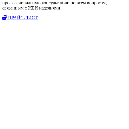
профессиональную консультацию по всем вопросам,
связанным с ЖБИ изделиями!
ПРАЙС-ЛИСТ
Вы всегда можете позвонить нам по телефону
или отправить заявку и наши менеджеры
свяжутся с Вами в ближайшее время