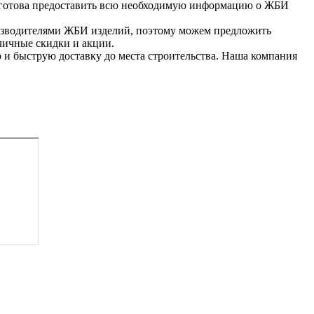
и готова предоставить всю необходимую информацию о ЖБИ
оизводителями ЖБИ изделий, поэтому можем предложить
зличные скидки и акции.
и быструю доставку до места строительства. Наша компания
ы свяжутся с Вами в ближайшее время
я ул., 116А