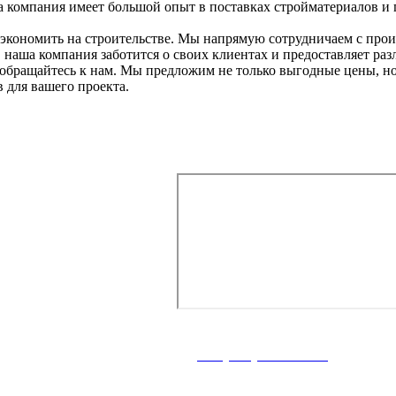
а компания имеет большой опыт в поставках стройматериалов 
 сэкономить на строительстве. Мы напрямую сотрудничаем с пр
 наша компания заботится о своих клиентах и предоставляет ра
бращайтесь к нам. Мы предложим не только выгодные цены, но 
 для вашего проекта.
телефону или отправить заявку и наши менеджер
г. Мариуполь, ул. Итальянска
+7 (928) 900-15-40
пн–пт 8:00 – 18:00