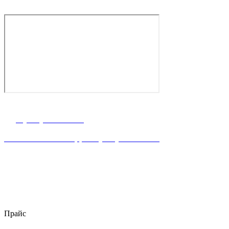
г. Ростов-на-Дону, ул. Володарского 2-я, 76/23а
8 (863) 23-63-888
Написать WhataApp: +7(928) 900-15-40
пн–пт 8:00 – 18:00
stroymateria@mail.ru
Прайс