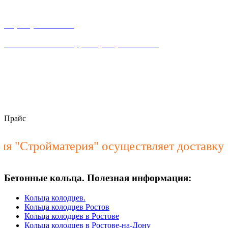
г. Ростов-на-Дону, ул. Володарского 2-я, 76/23а
8 (863) 23-63-888
Написать WhataApp: +7(928) 900-15-40
пн–пт 8:00 – 18:00
stroymateria@mail.ru
Прайс
Стройматерия" осуществляет доставку ЖБ
Бетонные кольца. Полезная информация:
Кольца колодцев.
Кольца колодцев Ростов
Кольца колодцев в Ростове
Кольца колодцев в Ростове-на-Дону