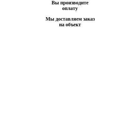
Вы производите
оплату
Мы доставляем заказ
на объект
Вы всегда можете позвонить нам по телефону
или отправить заявку и наши менеджеры
свяжутся с Вами в ближайшее время