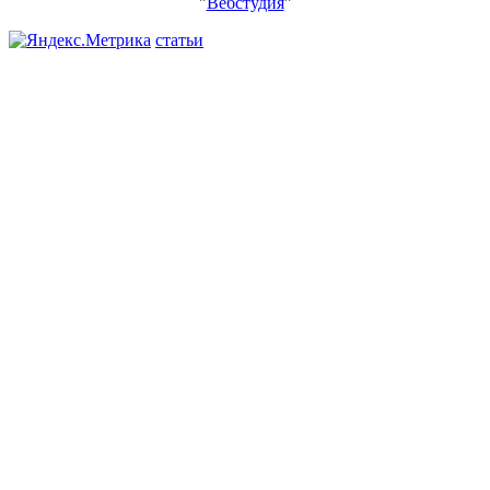
"
Вебстудия
"
статьи