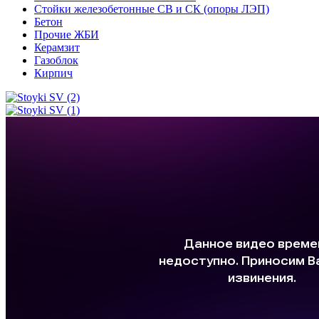
Стойки железобетонные СВ и СК (опоры ЛЭП)
Бетон
Прочие ЖБИ
Керамзит
Газоблок
Кирпич