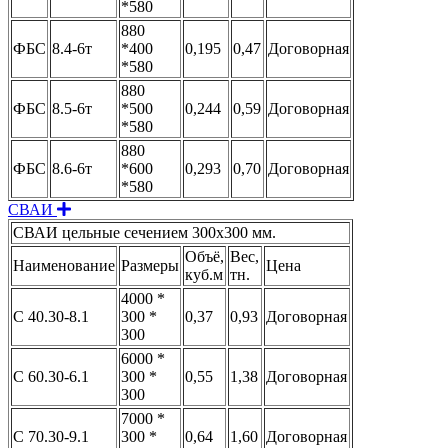
*580
880
ФБС
8.4-6т
*400
0,195
0,47
Договорная
*580
880
ФБС
8.5-6т
*500
0,244
0,59
Договорная
*580
880
ФБС
8.6-6т
*600
0,293
0,70
Договорная
*580
Expand
СВАИ
СВАИ цельные сечением 300x300 мм.
Объё,
Вес,
Наименование
Размеры
Цена
куб.м
тн.
4000 *
С 40.30-8.1
300 *
0,37
0,93
Договорная
300
6000 *
С 60.30-6.1
300 *
0,55
1,38
Договорная
300
7000 *
С 70.30-9.1
300 *
0,64
1,60
Договорная