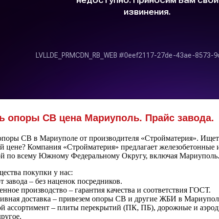
ь опоры СВ цена Мариуполь. Прайс завода.
опоры СВ в Мариуполе от производителя «Стройматерия». Ищете
й цене? Компания «Стройматерия» предлагает железобетонные и
ой по всему Южному Федеральному Округу, включая Мариуполь
ества покупки у нас:
т завода – без наценок посредников.
енное производство – гарантия качества и соответствия ГОСТ.
тивная доставка – привезем опоры СВ и другие ЖБИ в Мариупол
ой ассортимент – плиты перекрытий (ПК, ПБ), дорожные и аэрод
ругое.