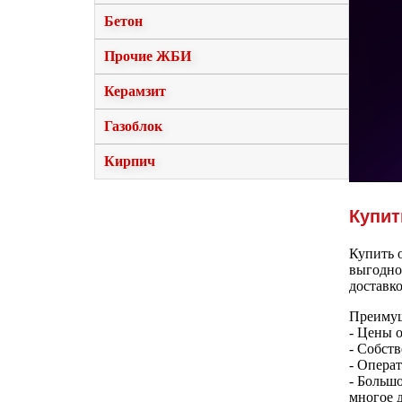
Бетон
Прочие ЖБИ
Керамзит
Газоблок
Кирпич
Купит
Купить 
выгодно
доставк
Преимущ
- Цены о
- Собств
- Опера
- Больш
многое д