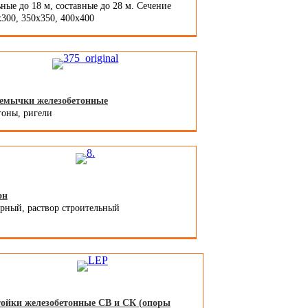
ные до 18 м, составные до 28 м. Сечение
300, 350x350, 400х400
емычки железобетонные
гоны, ригели
он
арный, раствор строительный
ойки железобетонные СВ и СК (опоры