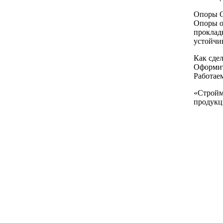
Опоры С
Опоры о
проклад
устойчи
Как сдел
Оформите
Работае
«Стройм
продукци