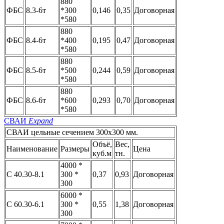
880
ФБС
8.3-6т
*300
0,146
0,35
Договорная
*580
880
ФБС
8.4-6т
*400
0,195
0,47
Договорная
*580
880
ФБС
8.5-6т
*500
0,244
0,59
Договорная
*580
880
ФБС
8.6-6т
*600
0,293
0,70
Договорная
*580
СВАИ
Expand
СВАИ цельные сечением 300x300 мм.
Объё,
Вес,
Наименование
Размеры
Цена
куб.м
тн.
4000 *
С 40.30-8.1
300 *
0,37
0,93
Договорная
300
6000 *
С 60.30-6.1
300 *
0,55
1,38
Договорная
300