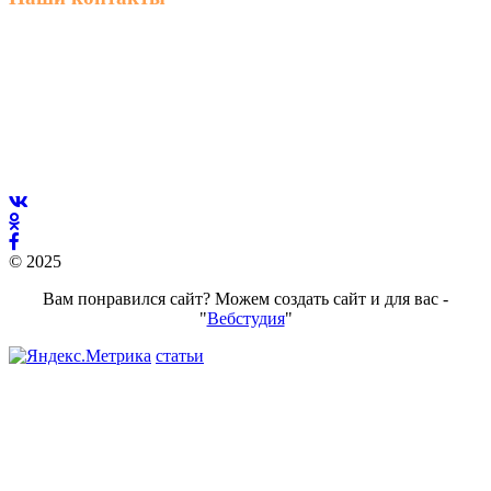
г. Ростов-на-Дону, ул. Володарского 2-я, 76/23а
8 (863) 23-63-888
пн–пт 8:00 – 18:00
stroymateria@mail.ru
© 2025
Вам понравился сайт? Можем создать сайт и для вас -
"
Вебстудия
"
статьи