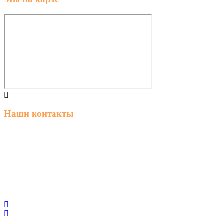
Наши контакты
г. Ростов-на-Дону, ул. Володарского 2-я, 76/23а
8 (863) 23-63-888
пн–пт 8:00 – 18:00
stroymateria@mail.ru