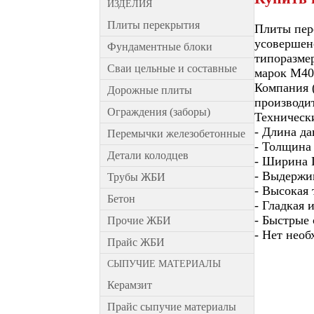
ИЗДЕЛИЯ
Плиты перекрытия
Плиты пер
усовершен
Фундаментные блоки
типоразмер
Сваи цельные и составные
марок М40
Компания 
Дорожные плиты
производи
Ограждения (заборы)
Техническ
- Длина да
Перемычки железобетонные
- Толщина 
Детали колодцев
- Ширина П
- Выдержив
Трубы ЖБИ
- Высокая 
Бетон
- Гладкая 
- Быстрые
Прочие ЖБИ
- Нет нео
Прайс ЖБИ
СЫПУЧИЕ МАТЕРИАЛЫ
Керамзит
Прайс сыпучие материалы