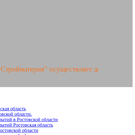
ройматерия" осуществляет доставку ЖБИ и
ская область
вской области.
ытий в Ростовской области
ытий Ростовская область
остовской области