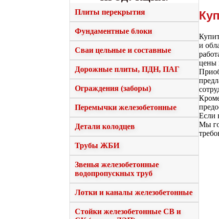
Плиты перекрытия
Куп
Фундаментные блоки
Купит
и обл
Сваи цельные и составные
работ
цены 
Дорожные плиты, ПДН, ПАГ
Приоб
предл
Ограждения (заборы)
сотру
Кроме
предо
Перемычки железобетонные
Если 
Мы го
Детали колодцев
требо
Трубы ЖБИ
Звенья железобетонные
водопропускных труб
Лотки и каналы железобетонные
Стойки железобетонные СВ и