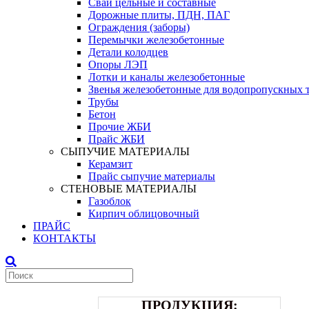
Сваи цельные и составные
Дорожные плиты, ПДН, ПАГ
Ограждения (заборы)
Перемычки железобетонные
Детали колодцев
Опоры ЛЭП
Лотки и каналы железобетонные
Звенья железобетонные для водопропускных 
Трубы
Бетон
Прочие ЖБИ
Прайс ЖБИ
СЫПУЧИЕ МАТЕРИАЛЫ
Керамзит
Прайс сыпучие материалы
СТЕНОВЫЕ МАТЕРИАЛЫ
Газоблок
Кирпич облицовочный
ПРАЙС
КОНТАКТЫ
ПРОДУКЦИЯ: