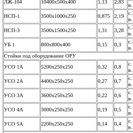
ЛЖ-104
10400х500х400
1,13
2,83
в.
с.
НСП-1
3500х1000х250
0,875
2,19
в.
с.
НСП-3
3500х1500х250
1,31
3,28
в.
с.
УБ 1
800х800х400
0,15
0,3
в.
Стойки под оборудование ОРУ
с.
УСО 1А
5200х250х250
0,32
0,8
в.
с.
УСО 2А
4400х250х250
0,27
0,7
в.
с.
УСО 3А
3600х250х250
0,22
0,6
в.
с.
УСО 4А
3000х250х250
0,19
0,5
в.
с.
УСО 5А
2200х250х250
0,14
0,4
в.