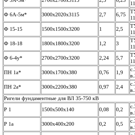
Ф 5А-5м*
2700х2700х3115
2,5
6,25
1
Т
Ф 6А-5м*
3000х2020х3115
2,7
6,75
1
Т
Ф 15-15
1500х1500х3200
1
2,5
1
Т
Ф 18-18
1800х1800х3200
1,2
3
1
Т
Ф 6-4у*
2700х2700х3200
2,24
5,7
1
с.
ПН 1а*
3000х1700х380
0,76
1,9
в.
с.
ПН 2а*
3000х2200х380
0,97
2,4
в.
Ригели фундаментные для ВЛ 35-750 кВ
с.
Р 1
1500х500х140
0,08
0,2
в.
с.
Р 1а
3000х400х200
0,2
0,5
в.