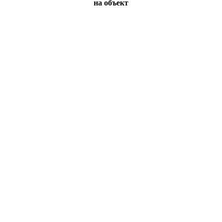
на объект
Вы всегда можете позвонить нам по телефону
или отправить заявку и наши менеджеры
свяжутся с Вами в ближайшее время