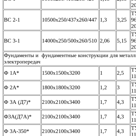
2
Т
ВС 2-1
10500х250/437х260/447
1,3
3,25
9
2
Т
ВС 3-1
14000х250/500х260/510
2,06
5,15
9
2
Фундаменты и фундаментные конструкции для металл
электропередач
Т
Ф 1А*
1500х1500х3200
1
2,5
1
Т
Ф 2А*
1800х1800х3200
1,2
3
1
Т
Ф 3А (Д7)*
2100х2100х3400
1,7
4,3
1
Т
Ф3А(Д7А)*
2100х2100х3400
1,7
4,3
1
Т
Ф 3А-350*
2100х2100х3400
1,7
4,3
1