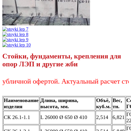
Стойки, фундаменты, крепления для
опор ЛЭП и другие жби
чной офертой. Актуальный расчет стоимос
Наименование
Длина, ширина,
Объё,
Вес,
С
изделия
высота, мм.
куб.м.
тн.
Г
Г
СК 26.1-1.1
L 26000 Ø 650 Ø 410
2,514
6,821
2
Г