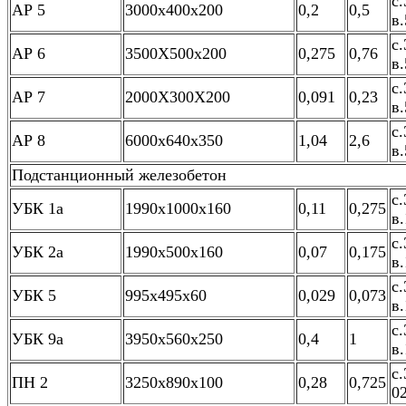
с.
АР 5
3000х400х200
0,2
0,5
в.
с.
АР 6
3500Х500х200
0,275
0,76
в.
с.
АР 7
2000Х300Х200
0,091
0,23
в.
с.
АР 8
6000х640х350
1,04
2,6
в.
Подстанционный железобетон
с.
УБК 1а
1990х1000х160
0,11
0,275
в.
с.
УБК 2а
1990х500х160
0,07
0,175
в.
с.
УБК 5
995х495х60
0,029
0,073
в.
с.
УБК 9а
3950х560х250
0,4
1
в.
с.
ПН 2
3250х890х100
0,28
0,725
0