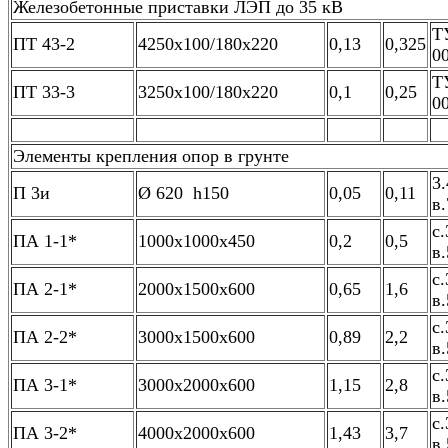
Железобетонные приставки ЛЭП до 35 кВ
Т
ПТ 43-2
4250х100/180х220
0,13
0,325
0
Т
ПТ 33-3
3250х100/180х220
0,1
0,25
0
Элементы крепления опор в грунте
3.
П 3и
Ø 620 h150
0,05
0,11
в.
с.
ПА 1-1*
1000х1000х450
0,2
0,5
в.
с.
ПА 2-1*
2000х1500х600
0,65
1,6
в.
с.
ПА 2-2*
3000х1500х600
0,89
2,2
в.
с.
ПА 3-1*
3000х2000х600
1,15
2,8
в.
с.
ПА 3-2*
4000х2000х600
1,43
3,7
в.