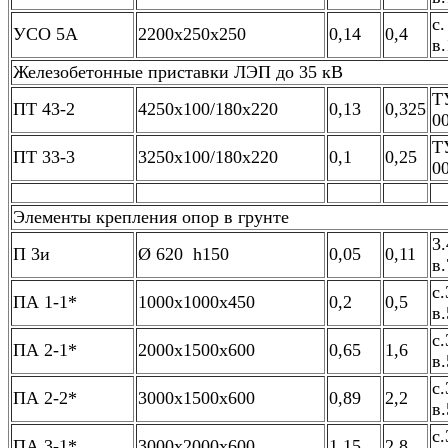
с.
УСО 5А
2200х250х250
0,14
0,4
в.
Железобетонные приставки ЛЭП до 35 кВ
Т
ПТ 43-2
4250х100/180х220
0,13
0,325
0
Т
ПТ 33-3
3250х100/180х220
0,1
0,25
0
Элементы крепления опор в грунте
3.
П 3и
Ø 620 h150
0,05
0,11
в.
с.
ПА 1-1*
1000х1000х450
0,2
0,5
в.
с.
ПА 2-1*
2000х1500х600
0,65
1,6
в.
с.
ПА 2-2*
3000х1500х600
0,89
2,2
в.
с.
ПА 3-1*
3000х2000х600
1,15
2,8