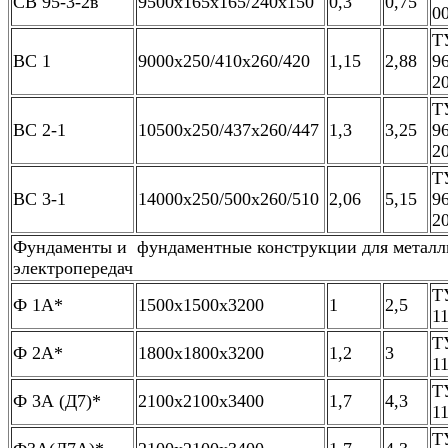
СВ 95-3-2в
9500х165х165/240х150
0,3
0,75
0
Т
ВС 1
9000х250/410х260/420
1,15
2,88
9
2
Т
ВС 2-1
10500х250/437х260/447
1,3
3,25
9
2
Т
ВС 3-1
14000х250/500х260/510
2,06
5,15
9
2
Фундаменты и фундаментные конструкции для металл
электропередач
Т
Ф 1А*
1500х1500х3200
1
2,5
1
Т
Ф 2А*
1800х1800х3200
1,2
3
1
Т
Ф 3А (Д7)*
2100х2100х3400
1,7
4,3
1
Т