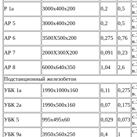
с.
Р 1а
3000х400х200
0,2
0,5
в.
с.
АР 5
3000х400х200
0,2
0,5
в.
с.
АР 6
3500Х500х200
0,275
0,76
в.
с.
АР 7
2000Х300Х200
0,091
0,23
в.
с.
АР 8
6000х640х350
1,04
2,6
в.
Подстанционный железобетон
с.
УБК 1а
1990х1000х160
0,11
0,275
в.
с.
УБК 2а
1990х500х160
0,07
0,175
в.
с.
УБК 5
995х495х60
0,029
0,073
в.
с.
УБК 9а
3950х560х250
0,4
1