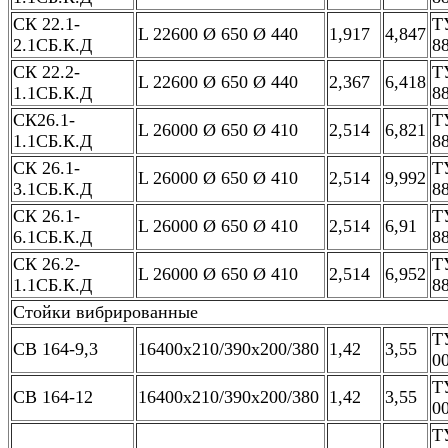
СК 22.1-
Т
L 22600 Ø 650 Ø 440
1,917
4,847
2.1СБ.К.Д
8
СК 22.2-
Т
L 22600 Ø 650 Ø 440
2,367
6,418
1.1СБ.К.Д
8
СК26.1-
Т
L 26000 Ø 650 Ø 410
2,514
6,821
1.1СБ.К.Д
8
СК 26.1-
Т
L 26000 Ø 650 Ø 410
2,514
9,992
3.1СБ.К.Д
8
СК 26.1-
Т
L 26000 Ø 650 Ø 410
2,514
6,91
6.1СБ.К.Д
8
СК 26.2-
Т
L 26000 Ø 650 Ø 410
2,514
6,952
1.1СБ.К.Д
8
Стойки вибрированные
Т
СВ 164-9,3
16400х210/390х200/380
1,42
3,55
0
Т
СВ 164-12
16400х210/390х200/380
1,42
3,55
0
Т