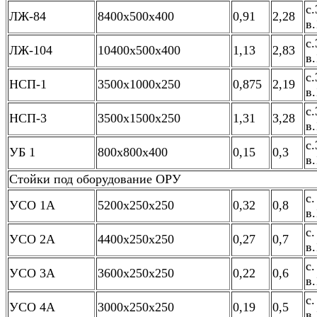
с.
ЛЖ-84
8400х500х400
0,91
2,28
в.
с.
ЛЖ-104
10400х500х400
1,13
2,83
в.
с.
НСП-1
3500х1000х250
0,875
2,19
в.
с.
НСП-3
3500х1500х250
1,31
3,28
в.
с.
УБ 1
800х800х400
0,15
0,3
в.
Стойки под оборудование ОРУ
с.
УСО 1А
5200х250х250
0,32
0,8
в.
с.
УСО 2А
4400х250х250
0,27
0,7
в.
с.
УСО 3А
3600х250х250
0,22
0,6
в.
с.
УСО 4А
3000х250х250
0,19
0,5
в.