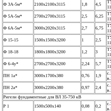
Т
Ф 3А-5м*
2100х2100х3115
1,8
4,5
1
Т
Ф 5А-5м*
2700х2700х3115
2,5
6,25
1
Т
Ф 6А-5м*
3000х2020х3115
2,7
6,75
1
Т
Ф 15-15
1500х1500х3200
1
2,5
1
Т
Ф 18-18
1800х1800х3200
1,2
3
1
Т
Ф 6-4у*
2700х2700х3200
2,24
5,7
1
с.
ПН 1а*
3000х1700х380
0,76
1,9
в.
с.
ПН 2а*
3000х2200х380
0,97
2,4
в.
Ригели фундаментные для ВЛ 35-750 кВ
с.
Р 1
1500х500х140
0,08
0,2
в.