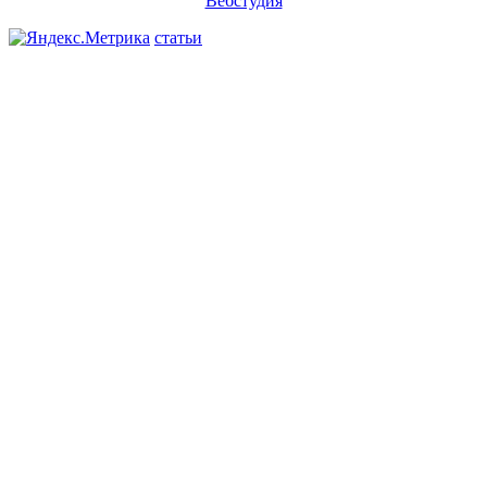
"
Вебстудия
"
статьи