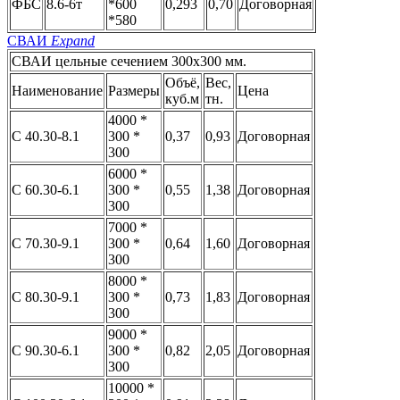
ФБС
8.6-6т
*600
0,293
0,70
Договорная
*580
СВАИ
Expand
СВАИ цельные сечением 300x300 мм.
Объё,
Вес,
Наименование
Размеры
Цена
куб.м
тн.
4000 *
С 40.30-8.1
300 *
0,37
0,93
Договорная
300
6000 *
С 60.30-6.1
300 *
0,55
1,38
Договорная
300
7000 *
С 70.30-9.1
300 *
0,64
1,60
Договорная
300
8000 *
С 80.30-9.1
300 *
0,73
1,83
Договорная
300
9000 *
С 90.30-6.1
300 *
0,82
2,05
Договорная
300
10000 *