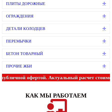
Ex
ПЛИТЫ ДОРОЖНЫЕ
Ex
ОГРАЖДЕНИЯ
Ex
ДЕТАЛИ КОЛОДЦЕВ
Ex
ПЕРЕМЫЧКИ
Ex
БЕТОН ТОВАРНЫЙ
Ex
ПРОЧИЕ ЖБИ
чной офертой. Актуальный расчет стоимости ЖБ
КАК МЫ РАБОТАЕМ