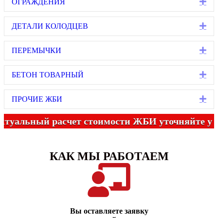
Ex
ОГРАЖДЕНИЯ
Ex
ДЕТАЛИ КОЛОДЦЕВ
Ex
ПЕРЕМЫЧКИ
Ex
БЕТОН ТОВАРНЫЙ
Ex
ПРОЧИЕ ЖБИ
ный расчет стоимости ЖБИ уточняйте у менедже
КАК МЫ РАБОТАЕМ
Вы оставляете заявку