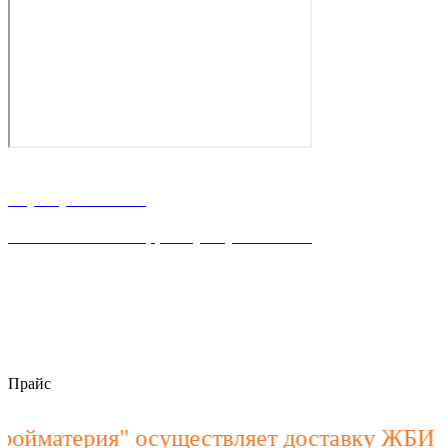
г. Ростов-на-Дону, ул. Володарского 2-я, 76/23а
8 (863) 23-63-888
Написать WhataApp: +7(928) 900-15-40
пн–пт 8:00 – 18:00
stroymateria@mail.ru
Прайс
материя" осуществляет доставку ЖБИ изд