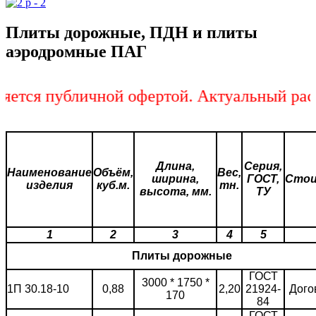
Плиты дорожные, ПДН и плиты
аэродромные ПАГ
тся публичной офертой. Актуальный расче
Длина,
Серия,
Наименование
Объём,
Вес,
ширина,
ГОСТ,
Сто
изделия
куб.м.
тн.
высота, мм.
ТУ
1
2
3
4
5
Плиты дорожные
ГОСТ
3000 * 1750 *
1П 30.18-10
0,88
2,20
21924-
Дого
170
84
ГОСТ