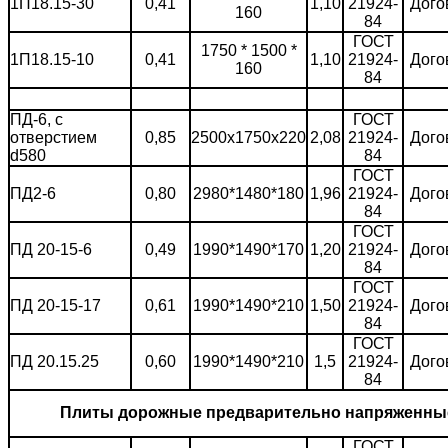
1П18.15-30
0,41
1,10
21924-
Дого
160
84
ГОСТ
1750 * 1500 *
1П18.15-10
0,41
1,10
21924-
Дого
160
84
ПД-6, с
ГОСТ
отверстием
0,85
2500х1750х220
2,08
21924-
Дого
d580
84
ГОСТ
ПД2-6
0,80
2980*1480*180
1,96
21924-
Дого
84
ГОСТ
ПД 20-15-6
0,49
1990*1490*170
1,20
21924-
Дого
84
ГОСТ
ПД 20-15-17
0,61
1990*1490*210
1,50
21924-
Дого
84
ГОСТ
ПД 20.15.25
0,60
1990*1490*210
1,5
21924-
Дого
84
Плиты дорожные предварительно напряженны
ГОСТ