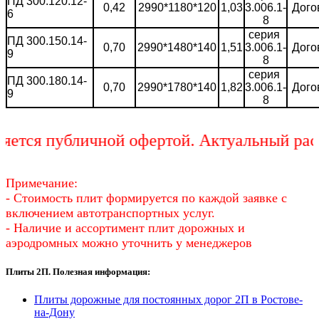
ПД 300.120.12-
0,42
2990*1180*120
1,03
3.006.1-
Дого
6
8
серия
ПД 300.150.14-
0,70
2990*1480*140
1,51
3.006.1-
Дого
9
8
серия
ПД 300.180.14-
0,70
2990*1780*140
1,82
3.006.1-
Дого
9
8
тся публичной офертой. Актуальный расче
Примечание:
- Стоимость плит формируется по каждой заявке с
включением автотранспортных услуг.
- Наличие и ассортимент плит дорожных и
аэродромных можно уточнить у менеджеров
Плиты 2П. Полезная информация:
Плиты дорожные для постоянных дорог 2П в Ростове-
на-Дону