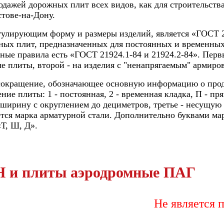
дажей дорожных плит всех видов, как для строительства
тове-на-Дону.
улирующим форму и размеры изделий, является «ГОСТ 21
ных плит, предназначенных для постоянных и временны
ные правила есть «ГОСТ 21924.1-84 и 21924.2-84». Перв
 плиты, второй - на изделия с "ненапрягаемым" армиро
сокращение, обозначающее основную информацию о проду
ение плиты: 1 - постоянная, 2 - временная кладка, П - п
ширину с округлением до дециметров, третье - несущую
ся марка арматурной стали. Дополнительно буквами ма
Т, Ш, Д».
 и плиты аэродромные ПАГ
Не является публ