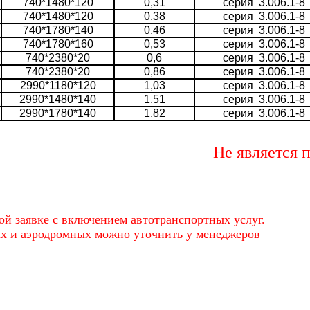
740*1480*120
0,31
серия 3.006.1-8
740*1480*120
0,38
серия 3.006.1-8
740*1780*140
0,46
серия 3.006.1-8
740*1780*160
0,53
серия 3.006.1-8
740*2380*20
0,6
серия 3.006.1-8
740*2380*20
0,86
серия 3.006.1-8
2990*1180*120
1,03
серия 3.006.1-8
2990*1480*140
1,51
серия 3.006.1-8
2990*1780*140
1,82
серия 3.006.1-8
Не является публ
ой заявке с включением автотранспортных услуг.
ых и аэродромных можно уточнить у менеджеров