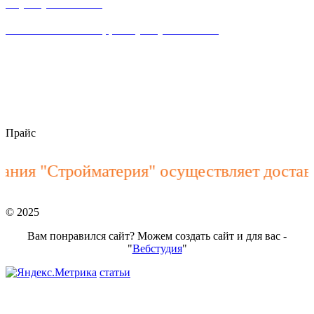
8 (863) 23-63-888
Написать WhataApp: +7(928) 900-15-40
пн–пт 8:00 – 18:00
stroymateria@mail.ru
Прайс
ия "Стройматерия" осуществляет доставк
© 2025
Вам понравился сайт? Можем создать сайт и для вас -
"
Вебстудия
"
статьи