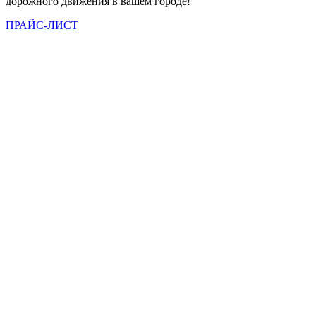
дорожного движения в вашем городе!
ПРАЙС-ЛИСТ
Вы всегда можете позвонить нам по телефону
или отправить заявку и наши менеджеры
свяжутся с Вами в ближайшее время