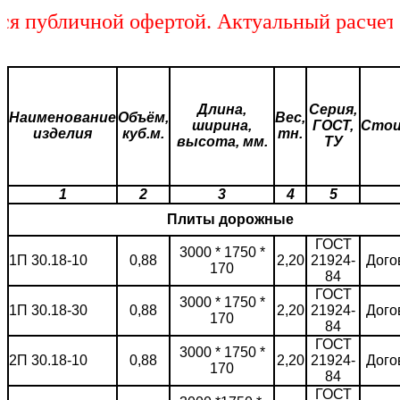
убличной офертой. Актуальный расчет сто
Длина,
Серия,
Наименование
Объём,
Вес,
ширина,
ГОСТ,
Сто
изделия
куб.м.
тн.
высота, мм.
ТУ
1
2
3
4
5
Плиты дорожные
ГОСТ
3000 * 1750 *
1П 30.18-10
0,88
2,20
21924-
Дого
170
84
ГОСТ
3000 * 1750 *
1П 30.18-30
0,88
2,20
21924-
Дого
170
84
ГОСТ
3000 * 1750 *
2П 30.18-10
0,88
2,20
21924-
Дого
170
84
ГОСТ