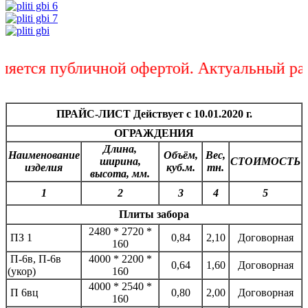
яется публичной офертой. Актуальный расч
ПРАЙС-ЛИСТ Действует с 10.01.2020 г.
ОГРАЖДЕНИЯ
Длина,
Наименование
Объём,
Вес,
ширина,
СТОИМОСТЬ
изделия
куб.м.
тн.
высота, мм.
1
2
3
4
5
Плиты забора
2480 * 2720 *
ПЗ 1
0,84
2,10
Договорная
160
П-6в, П-6в
4000 * 2200 *
0,64
1,60
Договорная
(укор)
160
4000 * 2540 *
П 6вц
0,80
2,00
Договорная
160