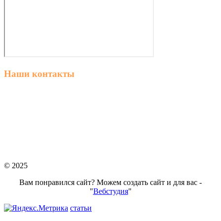
Наши контакты
г. Ростов-на-Дону, ул. Володарского 2-я, 76/23а
8 (863) 23-63-888
пн–пт 8:00 – 18:00
stroymateria@mail.ru
© 2025
Вам понравился сайт? Можем создать сайт и для вас -
"
Вебстудия
"
статьи