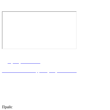
г. Ростов-на-Дону, ул. Володарского 2-я, 76/23а
8 (863) 23-63-888
Написать WhataApp: +7(928) 900-15-40
пн–пт 8:00 – 18:00
stroymateria@mail.ru
Прайс