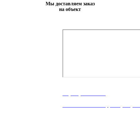
Мы доставляем заказ
на объект
телефону или отправить заявку и наши менеджер
г. Ростов-на-Дону, ул. Володар
8 (863) 23-63-888
Написать WhataApp: +7(928) 90
пн–пт 8:00 – 18:00
stroymateria@mail.ru