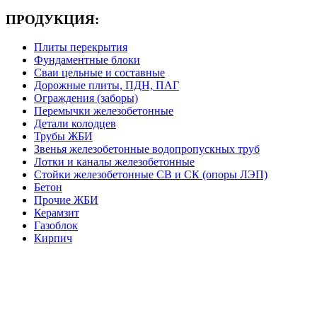
ПРОДУКЦИЯ:
Плиты перекрытия
Фундаментные блоки
Сваи цельные и составные
Дорожные плиты, ПДН, ПАГ
Ограждения (заборы)
Перемычки железобетонные
Детали колодцев
Трубы ЖБИ
Звенья железобетонные водопропускных труб
Лотки и каналы железобетонные
Стойки железобетонные СВ и СК (опоры ЛЭП)
Бетон
Прочие ЖБИ
Керамзит
Газоблок
Кирпич