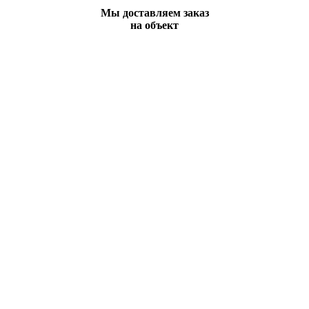
Мы доставляем заказ
на объект
Вы всегда можете позвонить нам по телефону
или отправить заявку и наши менеджеры
свяжутся с Вами в ближайшее время