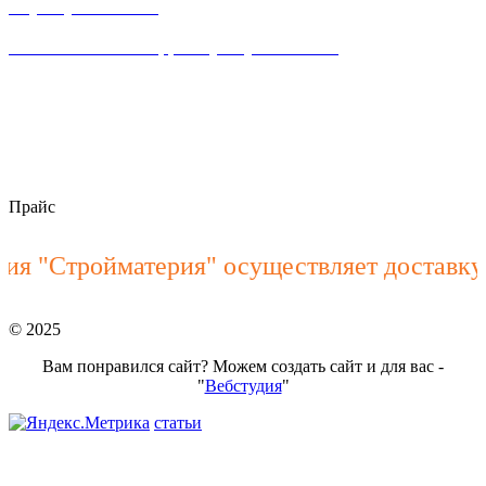
8 (863) 23-63-888
Написать WhataApp: +7(928) 900-15-40
пн–пт 8:00 – 18:00
stroymateria@mail.ru
Прайс
 "Стройматерия" осуществляет доставку Ж
© 2025
Вам понравился сайт? Можем создать сайт и для вас -
"
Вебстудия
"
статьи