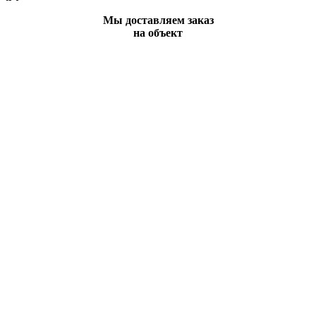
Мы доставляем заказ
на объект
Вы всегда можете позвонить нам по телефону
или отправить заявку и наши менеджеры
свяжутся с Вами в ближайшее время