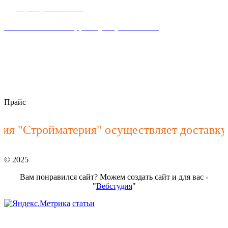
8 (863) 23-63-888
Написать WhataApp: +7(928) 900-15-40
пн–пт 8:00 – 18:00
stroymateria@mail.ru
Прайс
 "Стройматерия" осуществляет доставку Ж
© 2025
Вам понравился сайт? Можем создать сайт и для вас -
"
Вебстудия
"
статьи