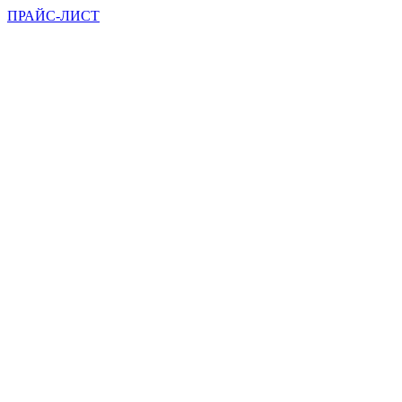
ПРАЙС-ЛИСТ
Вы всегда можете позвонить нам по телефону
или отправить заявку и наши менеджеры
свяжутся с Вами в ближайшее время