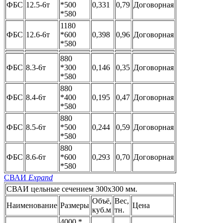
ФБС
12.5-6т
*500
0,331
0,79
Договорная
*580
1180
ФБС
12.6-6т
*600
0,398
0,96
Договорная
*580
880
ФБС
8.3-6т
*300
0,146
0,35
Договорная
*580
880
ФБС
8.4-6т
*400
0,195
0,47
Договорная
*580
880
ФБС
8.5-6т
*500
0,244
0,59
Договорная
*580
880
ФБС
8.6-6т
*600
0,293
0,70
Договорная
*580
СВАИ
Expand
СВАИ цельные сечением 300x300 мм.
Объё,
Вес,
Наименование
Размеры
Цена
куб.м
тн.
4000 *