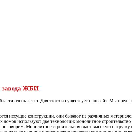
т завода ЖБИ
ласти очень легко. Для этого и существует наш сайт. Мы предл
ются несущие конструкции, они бывают из различных материалов
х домов используют две технологии: монолитное строительство
 и поговорим. Монолитное строительство дает высокую нагрузку
гче, за счет наличия пустот можно провести коммуникации, ум