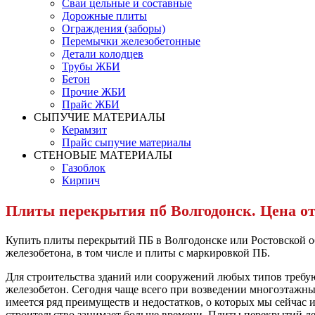
Сваи цельные и составные
Дорожные плиты
Ограждения (заборы)
Перемычки железобетонные
Детали колодцев
Трубы ЖБИ
Бетон
Прочие ЖБИ
Прайс ЖБИ
СЫПУЧИЕ МАТЕРИАЛЫ
Керамзит
Прайс сыпучие материалы
СТЕНОВЫЕ МАТЕРИАЛЫ
Газоблок
Кирпич
Плиты перекрытия пб Волгодонск. Цена о
Купить плиты перекрытий ПБ в Волгодонске или Ростовской об
железобетона, в том числе и плиты с маркировкой ПБ.
Для строительства зданий или сооружений любых типов требу
железобетон. Сегодня чаще всего при возведении многоэтажны
имеется ряд преимуществ и недостатков, о которых мы сейчас
строительство занимает больше времени. Плиты перекрытий ле