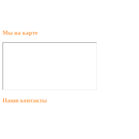
Мы на карте
Наши контакты
г. Ростов-на-Дону, ул. Володарского 2-я, 76/23а
8 (863) 23-63-888
пн–пт 8:00 – 18:00