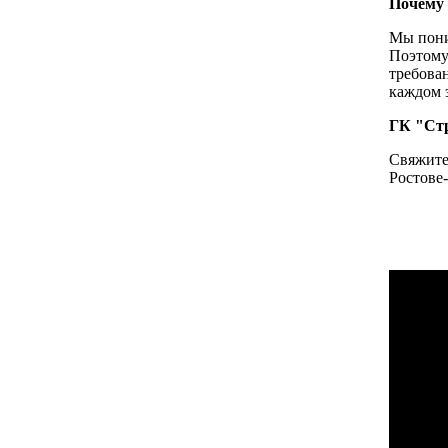
Почему
Мы пони
Поэтому
требова
каждом э
ГК "Стр
Свяжите
Ростове