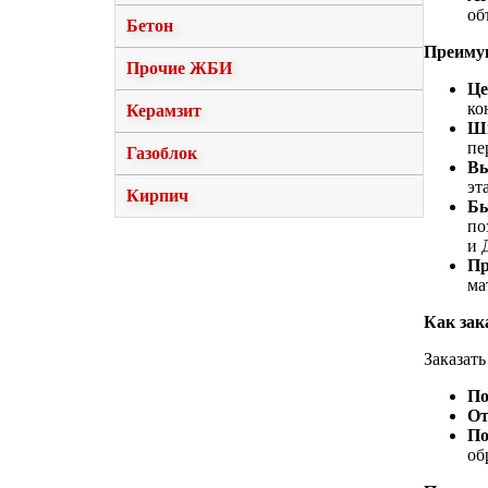
об
Бетон
Преимущ
Прочие ЖБИ
Це
ко
Керамзит
Ши
пе
Газоблок
Вы
эт
Кирпич
Бы
по
и 
Пр
ма
Как зак
Заказат
По
От
По
об