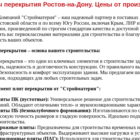
 перекрытия Ростов-на-Дону. Цены от прои
Компаний "Стройматерия" – ваш надежный партнер в поставках 
остовской области и по всему Югу России, включая Крым, ЛНР 
и, произведенной по строгим стандартам качества и доступной 
ть вас первоклассными материалами для строительства и благоу
сть ваших объектов.
ерекрытия – основа вашего строительства:
ерекрытия – это один из ключевых элементов в строительстве з
ть, надежность и долговечность конструкции. От правильного в
 безопасность и комфорт эксплуатации здания. Мы предлагаем 
ров, подходящих для любых строительных задач.
мент плит перекрытия от "Стройматерия":
иты ПК (пустотные):
Универсальное решение для строительст
аний. Обладают отличными тепло- и звукоизоляционными харак
иты ПБ (безопалубочного формования):
Изготавливаются по 
сокую точность размеров и гладкую поверхность. Идеально подх
роительства.
рожные плиты:
Предназначены для строительства временных и
фраструктурных объектов. Выдерживают высокие нагрузки и у
родромные плиты (ПАГ):
Используются для строительства аэр