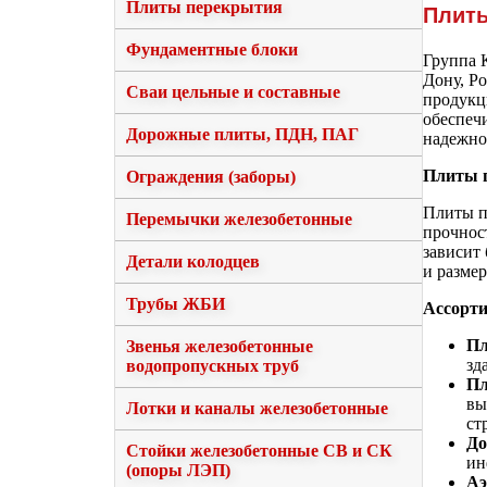
Плиты перекрытия
Плиты
Фундаментные блоки
Группа 
Дону, Р
Сваи цельные и составные
продукци
обеспечи
Дорожные плиты, ПДН, ПАГ
надежно
Плиты п
Ограждения (заборы)
Плиты п
Перемычки железобетонные
прочнос
зависит
Детали колодцев
и разме
Трубы ЖБИ
Ассорти
Пл
Звенья железобетонные
зд
водопропускных труб
Пл
вы
Лотки и каналы железобетонные
ст
До
Стойки железобетонные СВ и СК
ин
(опоры ЛЭП)
Аэ