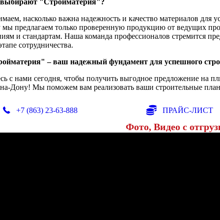
 выбирают "Стройматерия"?
маем, насколько важна надежность и качество материалов для у
 мы предлагаем только проверенную продукцию от ведущих прои
ниям и стандартам. Наша команда профессионалов стремится пре
тапе сотрудничества.
ойматерия" – ваш надежный фундамент для успешного стро
сь с нами сегодня, чтобы получить выгодное предложение на п
-на-Дону! Мы поможем вам реализовать ваши строительные планы
+7 (863) 23-63-888
ПРАЙС-ЛИСТ
Фото, Видео с отгруз