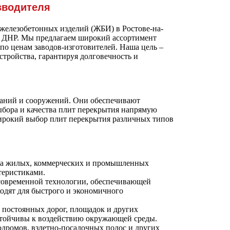
зводителя
железобетонных изделий (ЖБИ) в Ростове-на-
и ДНР. Мы предлагаем широкий ассортимент
по ценам заводов-изготовителей. Наша цель –
стройства, гарантируя долговечность и
даний и сооружений. Они обеспечивают
ыбора и качества плит перекрытия напрямую
широкий выбор плит перекрытия различных типов
ва жилых, коммерческих и промышленных
теристиками.
современной технологии, обеспечивающей
одят для быстрого и экономичного
 постоянных дорог, площадок и других
стойчивы к воздействию окружающей среды.
одромов, взлетно-посадочных полос и других