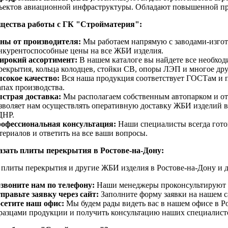
ъектов авиационной инфраструктуры. Обладают повышенной пр
ества работы с ГК "Стройматерия":
ны от производителя:
Мы работаем напрямую с заводами-изгото
нкурентоспособные цены на все ЖБИ изделия.
рокий ассортимент:
В нашем каталоге вы найдете все необхо
рекрытия, кольца колодцев, стойки СВ, опоры ЛЭП и многое дру
сокое качество:
Вся наша продукция соответствует ГОСТам и пр
апах производства.
страя доставка:
Мы располагаем собственным автопарком и от
зволяет нам осуществлять оперативную доставку ЖБИ изделий 
ДНР.
офессиональная консультация:
Наши специалисты всегда гото
териалов и ответить на все ваши вопросы.
азать плиты перекрытия в Ростове-на-Дону:
ь плиты перекрытия и другие ЖБИ изделия в Ростове-на-Дону и 
звоните нам по телефону:
Наши менеджеры проконсультируют ва
правьте заявку через сайт:
Заполните форму заявки на нашем с
сетите наш офис:
Мы будем рады видеть вас в нашем офисе в Ро
разцами продукции и получить консультацию наших специалист