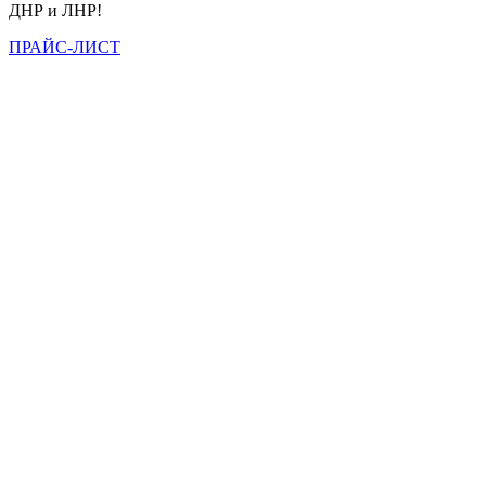
ДНР и ЛНР!
ПРАЙС-ЛИСТ
Вы всегда можете позвонить нам по телефону
или отправить заявку и наши менеджеры
свяжутся с Вами в ближайшее время