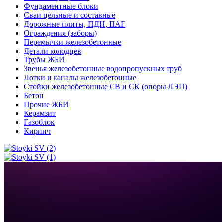
Фундаментные блоки
Сваи цельные и составные
Дорожные плиты, ПДН, ПАГ
Ограждения (заборы)
Перемычки железобетонные
Детали колодцев
Трубы ЖБИ
Звенья железобетонные водопропускных труб
Лотки и каналы железобетонные
Стойки железобетонные СВ и СК (опоры ЛЭП)
Бетон
Прочие ЖБИ
Керамзит
Газоблок
Кирпич