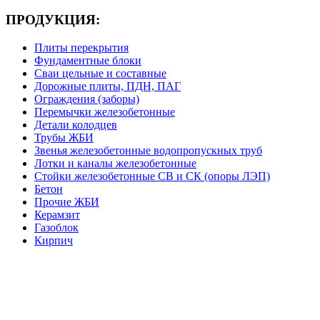
ПРОДУКЦИЯ:
Плиты перекрытия
Фундаментные блоки
Сваи цельные и составные
Дорожные плиты, ПДН, ПАГ
Ограждения (заборы)
Перемычки железобетонные
Детали колодцев
Трубы ЖБИ
Звенья железобетонные водопропускных труб
Лотки и каналы железобетонные
Стойки железобетонные СВ и СК (опоры ЛЭП)
Бетон
Прочие ЖБИ
Керамзит
Газоблок
Кирпич