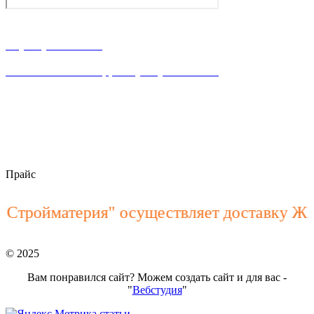
г. Ростов-на-Дону, ул. Володарского 2-я, 76/23а
8 (863) 23-63-888
Написать WhataApp: +7(928) 900-15-40
пн–пт 8:00 – 18:00
stroymateria@mail.ru
Прайс
ойматерия" осуществляет доставку ЖБИ и
© 2025
Вам понравился сайт? Можем создать сайт и для вас -
"
Вебстудия
"
статьи