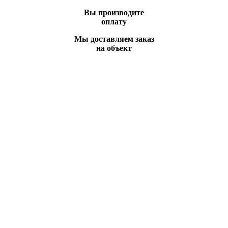
Вы производите
оплату
Мы доставляем заказ
на объект
Вы всегда можете позвонить нам по телефону
или отправить заявку и наши менеджеры
свяжутся с Вами в ближайшее время