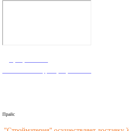
г. Ростов-на-Дону, ул. Володарского 2-я, 76/23а
8 (863) 23-63-888
Написать WhataApp: +7(928) 900-15-40
пн–пт 8:00 – 18:00
stroymateria@mail.ru
Прайс
ройматерия" осуществляет доставку ЖБИ 