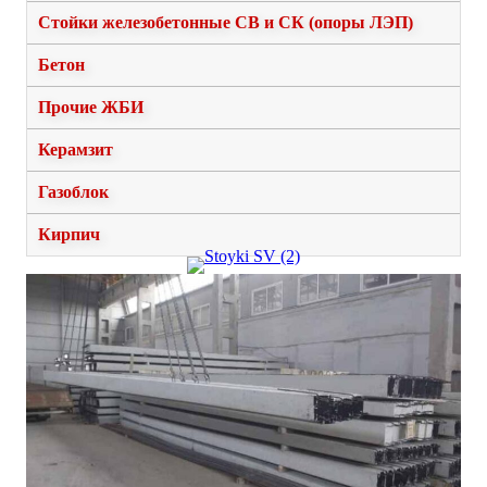
Стойки железобетонные СВ и СК (опоры ЛЭП)
Бетон
Прочие ЖБИ
Керамзит
Газоблок
Кирпич