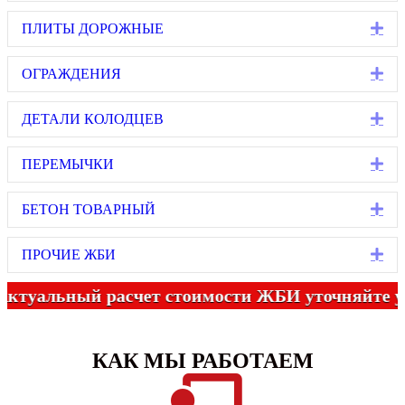
Ex
ПЛИТЫ ДОРОЖНЫЕ
Ex
ОГРАЖДЕНИЯ
Ex
ДЕТАЛИ КОЛОДЦЕВ
Ex
ПЕРЕМЫЧКИ
Ex
БЕТОН ТОВАРНЫЙ
Ex
ПРОЧИЕ ЖБИ
ьный расчет стоимости ЖБИ уточняйте у менедж
КАК МЫ РАБОТАЕМ