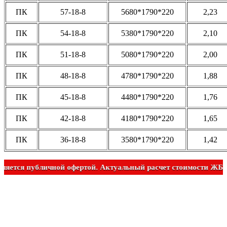
ПК
57-18-8
5680*1790*220
2,23
ПК
54-18-8
5380*1790*220
2,10
ПК
51-18-8
5080*1790*220
2,00
ПК
48-18-8
4780*1790*220
1,88
ПК
45-18-8
4480*1790*220
1,76
ПК
42-18-8
4180*1790*220
1,65
ПК
36-18-8
3580*1790*220
1,42
 является публичной офертой. Актуальный расчет стоимости Ж
Вы всегда можете позвонить нам по телефону
или отправить заявку и наши менеджеры
свяжутся с Вами в ближайшее время