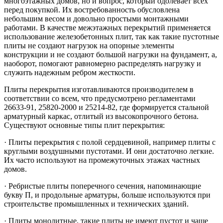
многоэтажных домов, но и вопрос, который одолевает всех
перед покупкой. Их востребованность обусловлена
небольшим весом и довольно простыми монтажными
работами. В качестве межэтажных перекрытий применяется
использование железобетонных плит, так как такие пустотные
плиты не создают нагрузок на опорные элементы
конструкции и не создают большой нагрузки на фундамент, а,
наоборот, помогают равномерно распределять нагрузку и
служить надежным ребром жесткости.
Плиты перекрытия изготавливаются производителем в
соответствии со всем, что предусмотрено регламентами
26633-91, 25820-2000 и 25214-82, где формируется стальной
арматурный каркас, отлитый из высокопрочного бетона.
Существуют основные типы плит перекрытия:
· Плиты перекрытия с полой сердцевиной, например плиты с
круглыми воздушными пустотами. И они достаточно легкие.
Их часто используют на промежуточных этажах частных
домов.
· Ребристые плиты поперечного сечения, напоминающие
букву П, и продольные арматуры, больше используются при
строительстве промышленных и технических зданий.
· Плиты монолитные, такие плиты не имеют пустот и чаще