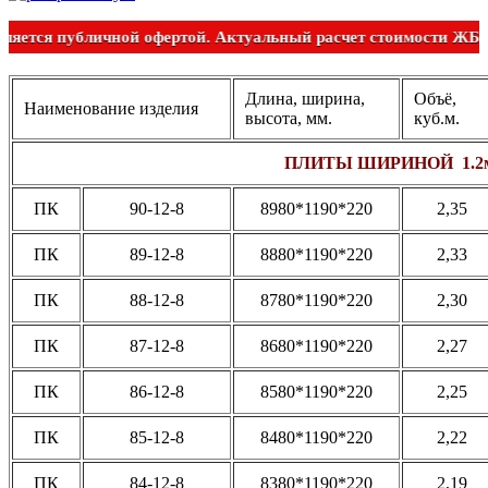
 является публичной офертой. Актуальный расчет стоимости Ж
Длина, ширина,
Объё,
Наименование изделия
высота, мм.
куб.м.
ПЛИТЫ ШИРИНОЙ 1.2
ПК
90-12-8
8980*1190*220
2,35
ПК
89-12-8
8880*1190*220
2,33
ПК
88-12-8
8780*1190*220
2,30
ПК
87-12-8
8680*1190*220
2,27
ПК
86-12-8
8580*1190*220
2,25
ПК
85-12-8
8480*1190*220
2,22
ПК
84-12-8
8380*1190*220
2,19